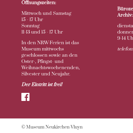
Öffnungszeiten:
Büroze
Mittwoch und Samstag
Archiv:
15 - 17 Uhr
Sonntag
dienst
11-13 und 15 - 17 Uhr
donner
9-14 U
In den NRW-Ferien ist das
Museum mittwochs
telefo
geschlossen sowie an den
Oster-, Pfingst- und
Weihnachtswochenenden,
Silvester und Neujahr.
Der Eintritt ist frei!
© Museum Neukirchen-Vluyn