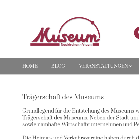
NAVIGATION
HOME
BLOG
VERANSTALTUNGEN
ÜBERSPRINGEN
Trägerschaft des Museums
Grundlegend für die Entstehung des Museums wa
Trägerschaft des Museums. Neben der Stadt und 
sowie namhafte Wirtschaftsunternehmen und Pers
Die Heimat- und Verkehrsvereine haben durch d