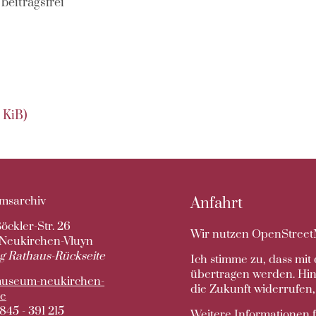
beitragsfrei
 KiB)
msarchiv
Anfahrt
öckler-Str. 26
Wir nutzen OpenStree
Neukirchen-Vluyn
g Rathaus-Rückseite
Ich stimme zu, dass mi
übertragen werden. Hinw
useum-neukirchen-
die Zukunft widerrufen,
de
845 - 391 215
Weitere Informationen 