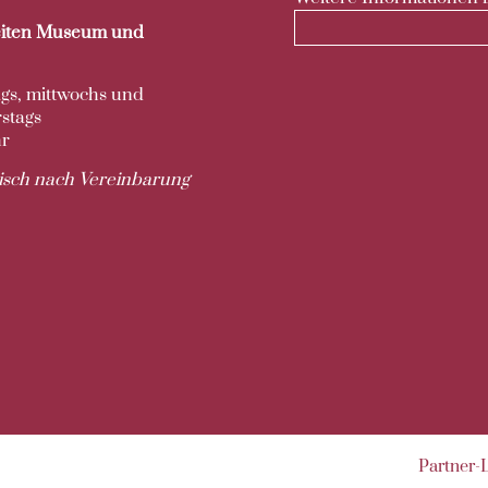
iten Museum und
ags, mittwochs und
stags
hr
nisch nach Vereinbarung
Navigati
Partner-
überspri