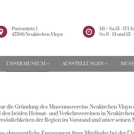
Pastoratstr. 1
Mi + Sa 15 - 17 Uh
47506 Neukirchen-Vluyn
So 11 - 13 und 15 -
UNSER MUSEUM
AUSSTELLUNGEN
MUSE
r die Gründung des Museumsvereins Neukirchen-Vluyn e.
den beiden Heimat- und Verkehrsvereinen in Neukirchen u
önlichkeiten der Region im Vorstand und unter seinen Mi
as ehrenamtliche Engagement ihrer Mitglieder bei der Üb