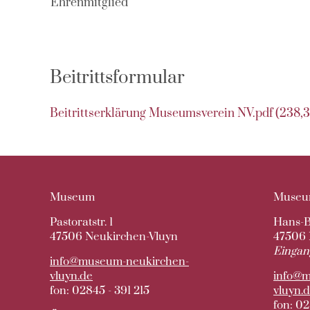
Ehrenmitglied
Beitrittsformular
Beitrittserklärung Museumsverein NV.pdf
(238,3
Museum
Museu
Pastoratstr. 1
Hans-B
47506 Neukirchen-Vluyn
47506 
Eingan
info@museum-neukirchen-
vluyn.de
info@m
fon: 02845 - 391 215
vluyn.
fon: 02