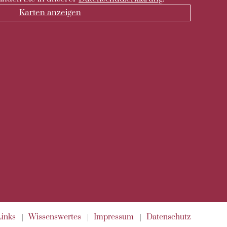
Karten anzeigen
on
Links
Wissenswertes
Impressum
Datenschutz
ngen